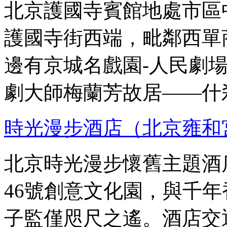
北京護國寺賓館地處市區
護國寺街西端，毗鄰西單
邊有京城名戲園-人民劇
劇大師梅蘭芳故居——什
時光漫步酒店（北京雍和
北京時光漫步懷舊主題酒
46號創意文化園，與千
子監僅咫尺之遙。酒店交