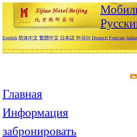
Мобиль
Русски
English
简体中文
繁體中文
日本語
한국어
Deutsch
Français
Itali
Главная
Информация
забронировать