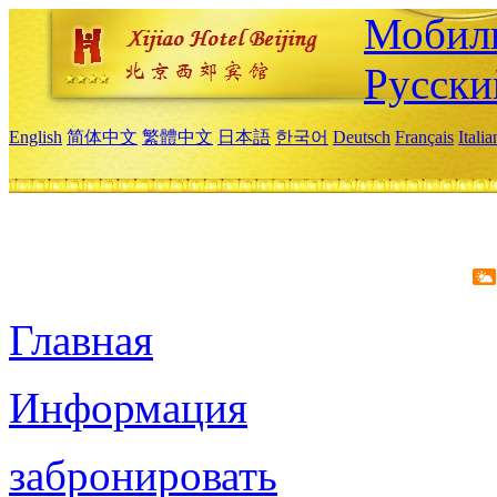
Мобиль
Русски
English
简体中文
繁體中文
日本語
한국어
Deutsch
Français
Itali
Главная
Информация
забронировать