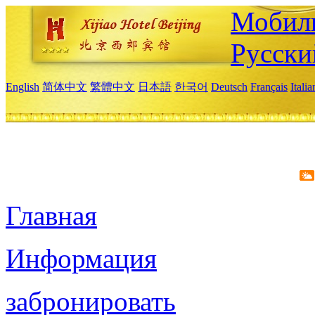
Мобиль
Русски
English
简体中文
繁體中文
日本語
한국어
Deutsch
Français
Itali
Главная
Информация
забронировать