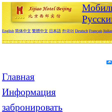
Мобиль
Русски
English
简体中文
繁體中文
日本語
한국어
Deutsch
Français
Itali
Главная
Информация
забронировать