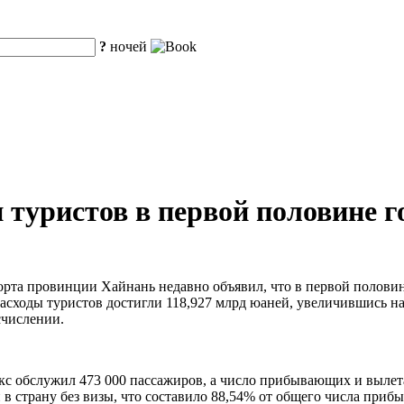
?
ночей
 туристов в первой половине г
порта провинции Хайнань недавно объявил, что в первой полови
 расходы туристов достигли 118,927 млрд юаней, увеличившись н
счислении.
с обслужил 473 000 пассажиров, а число прибывающих и вылета
и в страну без визы, что составило 88,54% от общего числа при