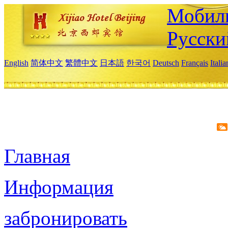
Мобиль
Русски
English
简体中文
繁體中文
日本語
한국어
Deutsch
Français
Itali
Главная
Информация
забронировать