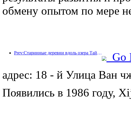
обмену опытом по мере н
Prev:Старинные деревни вдоль озера Тайху в Хучжоу провинции Чжэцзян начали реконструкцию и модернизацию, в которые было инвестировано около 1 млрд юаней.
Go 
адрес: 18 - й Улица Ван 
Появились в 1986 году, Xij