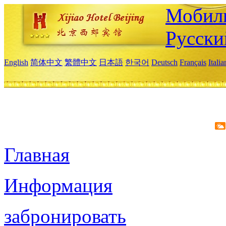
Мобиль
Русски
English
简体中文
繁體中文
日本語
한국어
Deutsch
Français
Itali
Главная
Информация
забронировать