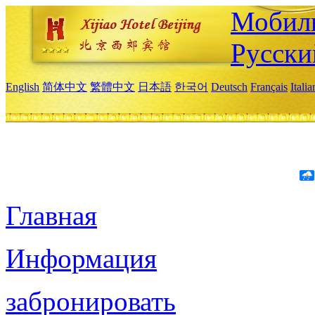
Мобиль
Русски
English
简体中文
繁體中文
日本語
한국어
Deutsch
Français
Itali
Главная
Информация
забронировать