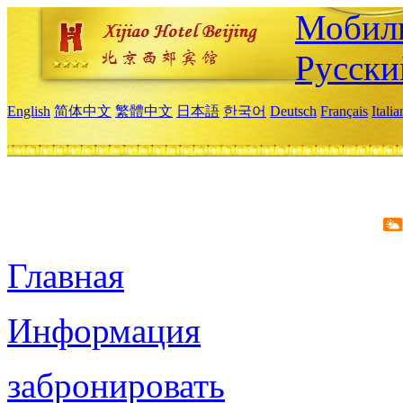
Мобиль
Русски
English
简体中文
繁體中文
日本語
한국어
Deutsch
Français
Itali
Главная
Информация
забронировать