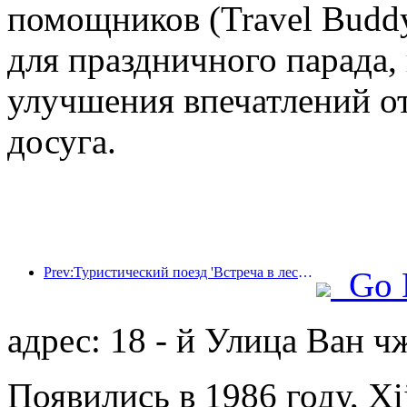
помощников (Travel Budd
для праздничного парада,
улучшения впечатлений от
досуга.
Prev:Туристический поезд 'Встреча в лесу Хулунбуир - Экспресс Дасинганлин - Поезд 'Звездный свет' - Путешествие в Тяньи' совершает свой первый рейс.
Go 
адрес: 18 - й Улица Ван 
Появились в 1986 году, Xij