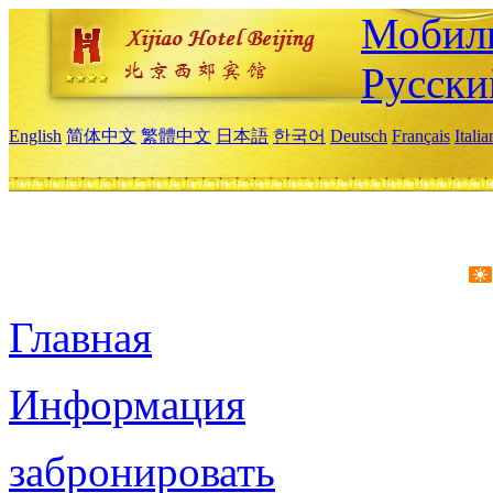
Мобиль
Русски
English
简体中文
繁體中文
日本語
한국어
Deutsch
Français
Itali
Главная
Информация
забронировать