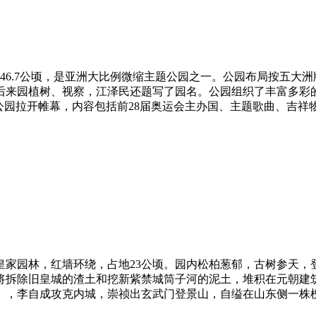
地46.7公顷，是亚洲大比例微缩主题公园之一。公园布局按五大洲
后来园植树、视察，江泽民还题写了园名。公园组织了丰富多彩
拉开帷幕，内容包括前28届奥运会主办国、主题歌曲、吉祥物展示
皇家园林，红墙环绕，占地23公顷。园内松柏葱郁，古树参天，
），将拆除旧皇城的渣土和挖新紫禁城筒子河的泥土，堆积在元朝
），李自成攻克内城，崇祯出玄武门登景山，自缢在山东侧一株槐树上