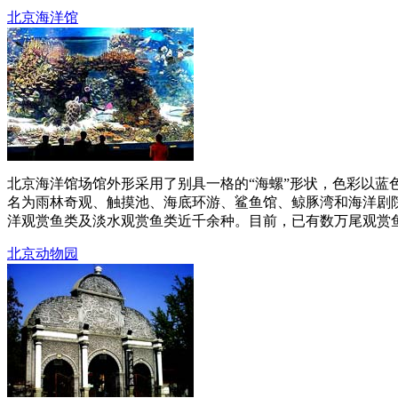
北京海洋馆
北京海洋馆场馆外形采用了别具一格的“海螺”形状，色彩以
名为雨林奇观、触摸池、海底环游、鲨鱼馆、鲸豚湾和海洋剧
洋观赏鱼类及淡水观赏鱼类近千余种。目前，已有数万尾观赏鱼
北京动物园