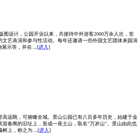
版图设计，公园开业以来，共接待中外游客2000万余人次，党
的文艺表演和参与性活动。每年还邀请一些外国文艺团体来园演
等，并在 ...[
进入
]
登高远眺，可俯瞰全城。景山公园已有八百多年历史，始建于金
建筑迎春阁的旧址上，形成一座土山，取名“万岁山”。景山由此也
，称之为 ...[
进入
]