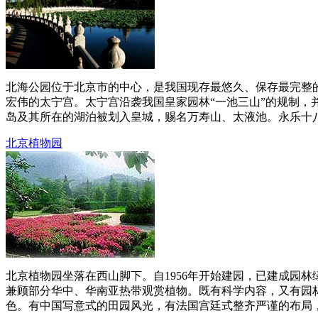
北海公园位于北京市的中心，是我国现存最悠久、保存最完整的
宏伟的太宁宫。太宁宫沿袭我国皇家园林“一池三山”的规制，
岛及其所在的湖泊被划入皇城，赐名万寿山、太液池。永乐十八年
北京植物园
北京植物园坐落在西山脚下。自1956年开始建园，已建成园林绿
兼顾部分华中、华南亚热带观赏植物。既有科学内容，又有园
色。有中国写意式的田园风光，有法国宫廷式整齐严谨的布局，也