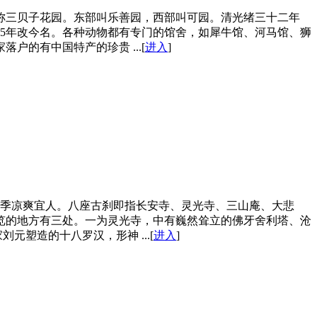
称三贝子花园。东部叫乐善园，西部叫可园。清光绪三十二年
55年改今名。各种动物都有专门的馆舍，如犀牛馆、河马馆、狮
的有中国特产的珍贵 ...[
进入
]
夏季凉爽宜人。八座古刹即指长安寺、灵光寺、三山庵、大悲
览的地方有三处。一为灵光寺，中有巍然耸立的佛牙舍利塔、沧
塑造的十八罗汉，形神 ...[
进入
]