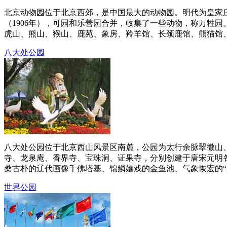
北京动物园位于北京西郊，是中国最大的动物园。明代为皇家
（1906年），可园和乐善园合并，收集了一些动物，称万牲
虎山、熊山、猴山、鹿苑、象房、羚羊馆、长颈鹿馆、熊猫馆、
八大处公园
八大处公园位于北京西山风景区南麓，公园为太行余脉翠微山、
寺、龙泉庵、香界寺、宝珠洞、证果寺，分别创建于唐宋元明
桑古朴的辽代画像千佛塔基、锦鳞嬉戏的金鱼池、气象恢宏的“罗
世界公园