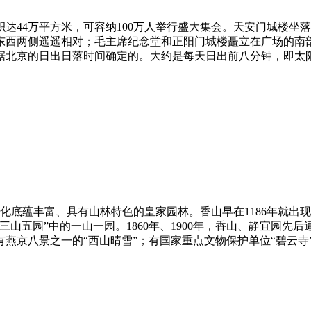
面积达44万平方米，可容纳100万人举行盛大集会。天安门城楼
东西两侧遥遥相对；毛主席纪念堂和正阳门城楼矗立在广场的南
京的日出日落时间确定的。大约是每天日出前八分钟，即太阳照射
文化底蕴丰富、具有山林特色的皇家园林。香山早在1186年就
山五园”中的一山一园。1860年、1900年，香山、静宜园先后
八景之一的“西山晴雪”；有国家重点文物保护单位“碧云寺”；有 