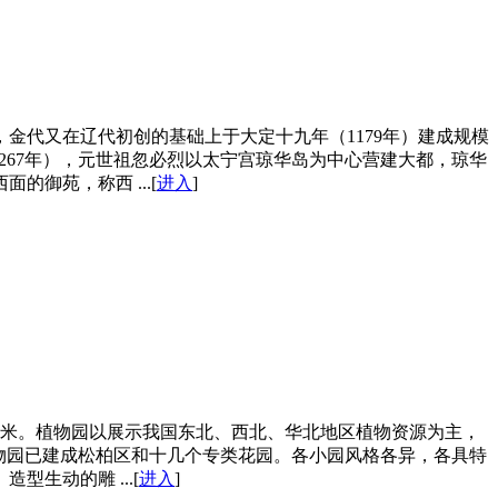
金代又在辽代初创的基础上于大定十九年（1179年）建成规模
267年），元世祖忽必烈以太宁宫琼华岛为中心营建大都，琼华
御苑，称西 ...[
进入
]
万平方米。植物园以展示我国东北、西北、华北地区植物资源为主，
物园已建成松柏区和十几个专类花园。各小园风格各异，各具特
生动的雕 ...[
进入
]