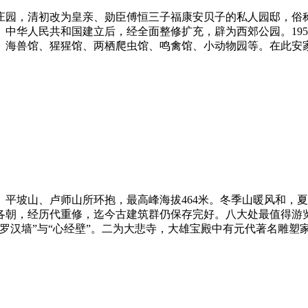
庄园，清初改为皇亲、勋臣傅恒三子福康安贝子的私人园邸，俗
园。中华人民共和国建立后，经全面整修扩充，辟为西郊公园。19
海兽馆、猩猩馆、两栖爬虫馆、鸣禽馆、小动物园等。在此安家落户
平坡山、卢师山所环抱，最高峰海拔464米。冬季山暖风和，
各朝，经历代重修，迄今古建筑群仍保存完好。八大处最值得游
汉墙”与“心经壁”。二为大悲寺，大雄宝殿中有元代著名雕塑家刘元