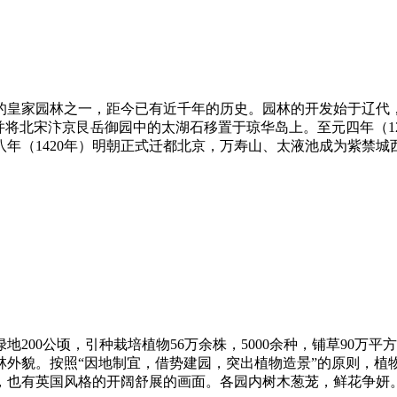
皇家园林之一，距今已有近千年的历史。园林的开发始于辽代，
并将北宋汴京艮岳御园中的太湖石移置于琼华岛上。至元四年（1
（1420年）明朝正式迁都北京，万寿山、太液池成为紫禁城西面的
地200公顷，引种栽培植物56万余株，5000余种，铺草90
林外貌。按照“因地制宜，借势建园，突出植物造景”的原则，植
有英国风格的开阔舒展的画面。各园内树木葱茏，鲜花争妍。造型