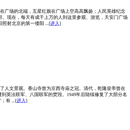
坐落在广场的北端，五星红旗在广场上空高高飘扬；人民英雄纪念
部。现在，每天有成千上万的人到这里参观、游览，天安门广场
北京的第一缕阳 ...[
进入
]
出现了人文景观。香山寺曾为京西寺庙之冠。清代，乾隆皇帝曾在
遭到英法联军、八国联军的焚毁。1949年后陆续修复了大部分名
...[
进入
]