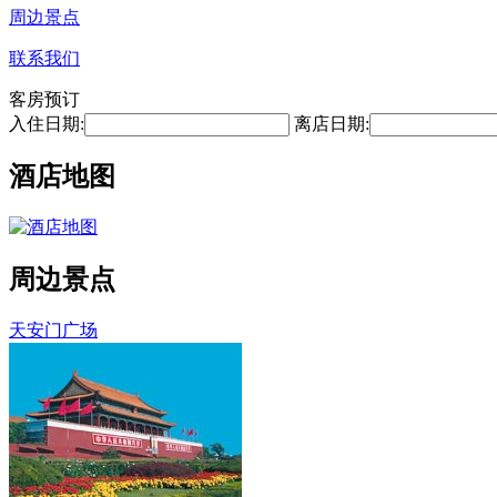
周边景点
联系我们
客房预订
入住日期:
离店日期:
酒店地图
周边景点
天安门广场