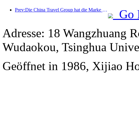
Prev:Die China Travel Group hat die Marke „China Travel Good Times“ ins Leben gerufen, um in den Markt für Seniorentourismus zu expandieren.
Go 
Adresse: 18 Wangzhuang Ro
Wudaokou, Tsinghua Unive
Geöffnet in 1986, Xijiao Ho