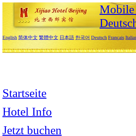
Mobile 
Deutsc
English
简体中文
繁體中文
日本語
한국어
Deutsch
Français
Itali
Startseite
Hotel Info
Jetzt buchen