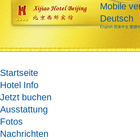
Mobile ve
Deutsch
English
简体中文
繁體
Startseite
Hotel Info
Jetzt buchen
Ausstattung
Fotos
Nachrichten