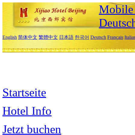
Mobile 
Deutsc
English
简体中文
繁體中文
日本語
한국어
Deutsch
Français
Itali
Startseite
Hotel Info
Jetzt buchen