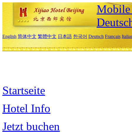
Mobile 
Deutsc
English
简体中文
繁體中文
日本語
한국어
Deutsch
Français
Itali
Startseite
Hotel Info
Jetzt buchen