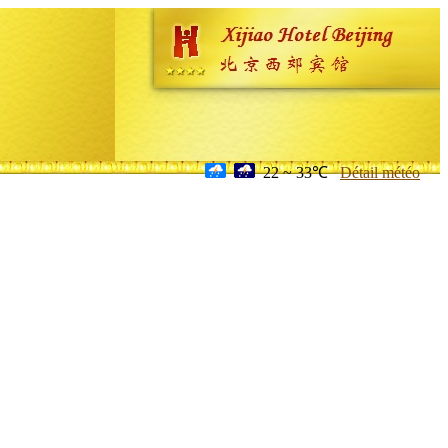
22 ~ 33℃
Détail météo