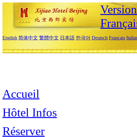
Versio
Françai
English
简体中文
繁體中文
日本語
한국어
Deutsch
Français
Itali
Accueil
Hôtel Infos
Réserver