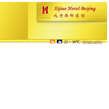
22 ~ 30℃
Détail météo