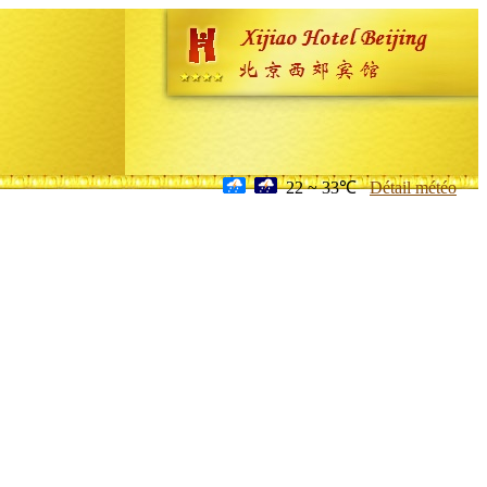
22 ~ 33℃
Détail météo