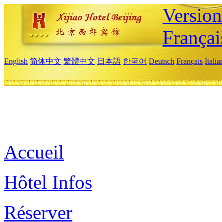
Versio
Françai
English
简体中文
繁體中文
日本語
한국어
Deutsch
Français
Itali
Accueil
Hôtel Infos
Réserver