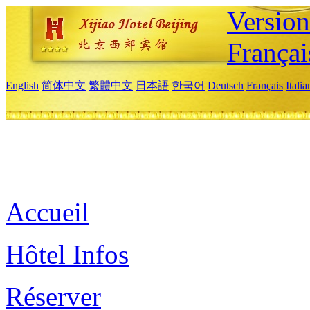
Versio
Françai
English
简体中文
繁體中文
日本語
한국어
Deutsch
Français
Itali
Accueil
Hôtel Infos
Réserver