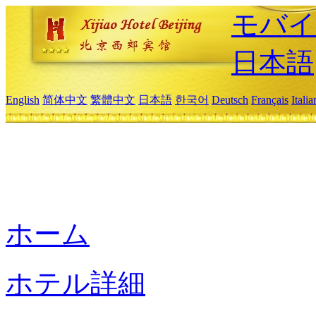
モバイ
日本語
English
简体中文
繁體中文
日本語
한국어
Deutsch
Français
Itali
ホーム
ホテル詳細