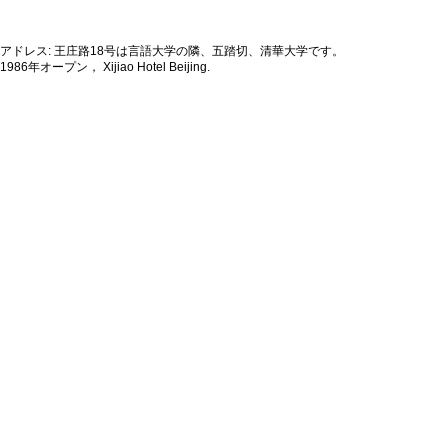
アドレス: 王庄路18号は言語大学の隣、五踏切、清華大学です。
1986年オープン， Xijiao Hotel Beijing.