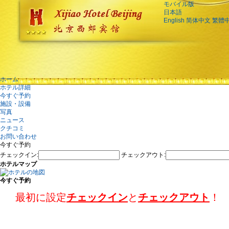
モバイル版
日本語
English
简体中文
繁體
ホーム
ホテル詳細
今すぐ予約
施設・設備
写真
ニュース
クチコミ
お問い合わせ
今すぐ予約
チェックイン:
チェックアウト:
ホテルマップ
今すぐ予約
最初に設定
チェックイン
と
チェックアウト
！