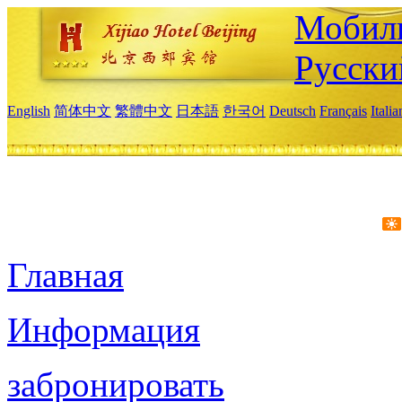
Мобиль
Русски
English
简体中文
繁體中文
日本語
한국어
Deutsch
Français
Itali
Главная
Информация
забронировать