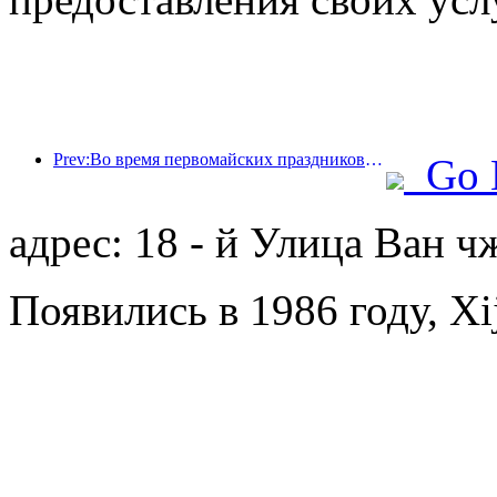
Prev:Во время первомайских праздников по железной дороге в дельте реки Янцзы было перевезено более 21,38 миллиона пассажиров.
Go 
адрес: 18 - й Улица Ван 
Появились в 1986 году, Xij