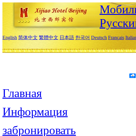
Мобиль
Русски
English
简体中文
繁體中文
日本語
한국어
Deutsch
Français
Itali
Главная
Информация
забронировать