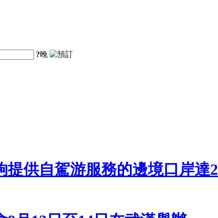
?
晚
夠提供自駕游服務的邊境口岸達2