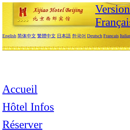
Versio
Françai
English
简体中文
繁體中文
日本語
한국어
Deutsch
Français
Itali
Accueil
Hôtel Infos
Réserver