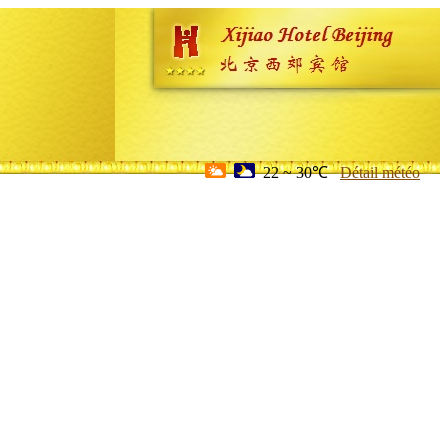
22 ~ 30℃
Détail météo