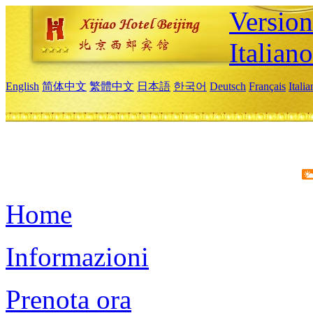
Version
Italiano
English
简体中文
繁體中文
日本語
한국어
Deutsch
Français
Itali
Home
Informazioni
Prenota ora