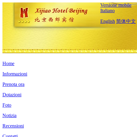
Versione mobile
Italiano
English
简体中文
Home
Informazioni
Prenota ora
Dotazioni
Foto
Notizia
Recensioni
Contatti