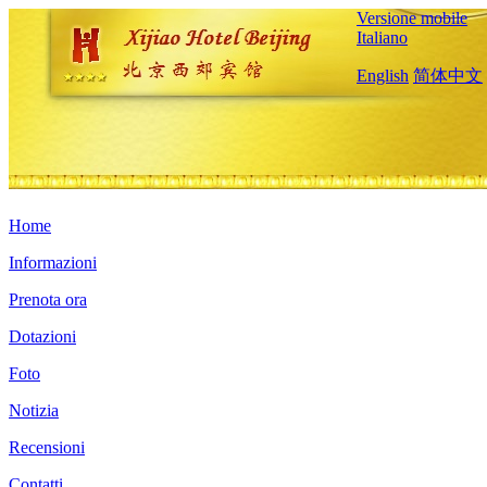
Versione mobile
Italiano
English
简体中文
Home
Informazioni
Prenota ora
Dotazioni
Foto
Notizia
Recensioni
Contatti