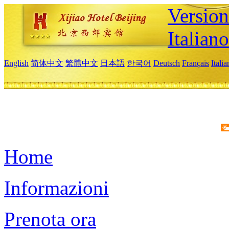
Version
Italiano
English
简体中文
繁體中文
日本語
한국어
Deutsch
Français
Itali
Home
Informazioni
Prenota ora