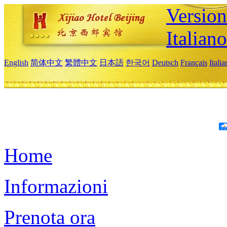
Version
Italiano
English
简体中文
繁體中文
日本語
한국어
Deutsch
Français
Itali
Home
Informazioni
Prenota ora