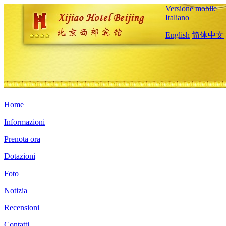
Versione mobile
Italiano
English
简体中文
Home
Informazioni
Prenota ora
Dotazioni
Foto
Notizia
Recensioni
Contatti