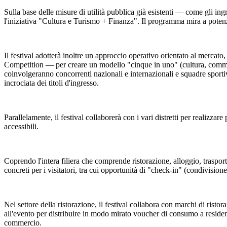
Sulla base delle misure di utilità pubblica già esistenti — come gli ingr
l'iniziativa "Cultura e Turismo + Finanza". Il programma mira a potenzi
Il festival adotterà inoltre un approccio operativo orientato al mercat
Competition — per creare un modello "cinque in uno" (cultura, commerci
coinvolgeranno concorrenti nazionali e internazionali e squadre sportiv
incrociata dei titoli d'ingresso.
Parallelamente, il festival collaborerà con i vari distretti per realizzare 
accessibili.
Coprendo l'intera filiera che comprende ristorazione, alloggio, trasporti,
concreti per i visitatori, tra cui opportunità di "check-in" (condivisione
Nel settore della ristorazione, il festival collabora con marchi di rist
all'evento per distribuire in modo mirato voucher di consumo a residenti 
commercio.