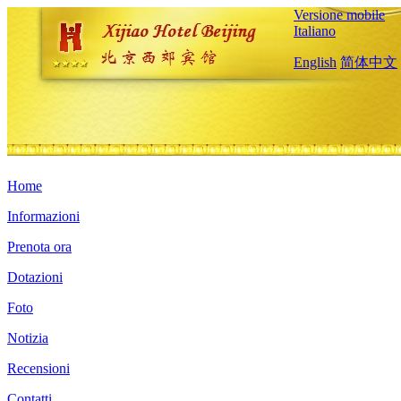
Versione mobile
Italiano
English
简体中文
Home
Informazioni
Prenota ora
Dotazioni
Foto
Notizia
Recensioni
Contatti