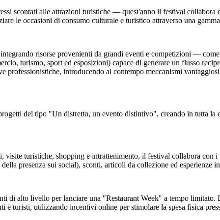
essi scontati alle attrazioni turistiche — quest'anno il festival collabor
are le occasioni di consumo culturale e turistico attraverso una gamma di
o, integrando risorse provenienti da grandi eventi e competizioni — come
o, turismo, sport ed esposizioni) capace di generare un flusso reciproco 
e professionistiche, introducendo al contempo meccanismi vantaggiosi per
progetti del tipo "Un distretto, un evento distintivo", creando in tutta la ci
 visite turistiche, shopping e intrattenimento, il festival collabora con i
 della presenza sui social), sconti, articoli da collezione ed esperienze in
oranti di alto livello per lanciare una "Restaurant Week" a tempo limitato
e turisti, utilizzando incentivi online per stimolare la spesa fisica press