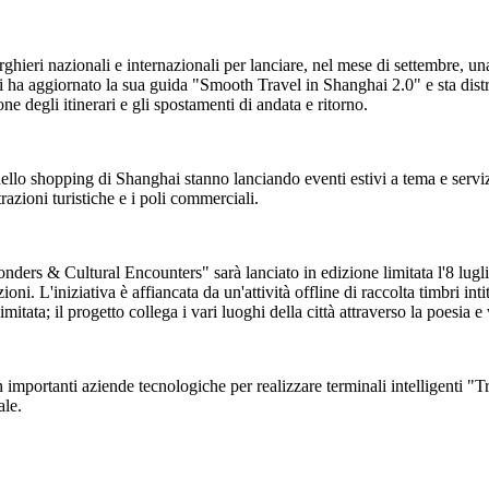
lberghieri nazionali e internazionali per lanciare, nel mese di settembre,
i ha aggiornato la sua guida "Smooth Travel in Shanghai 2.0" e sta distr
ne degli itinerari e gli spostamenti di andata e ritorno.
 dello shopping di Shanghai stanno lanciando eventi estivi a tema e servizi
attrazioni turistiche e i poli commerciali.
rs & Cultural Encounters" sarà lanciato in edizione limitata l'8 luglio. 
ioni. L'iniziativa è affiancata da un'attività offline di raccolta timbri i
limitata; il progetto collega i vari luoghi della città attraverso la poesia 
 importanti aziende tecnologiche per realizzare terminali intelligenti "T
ale.